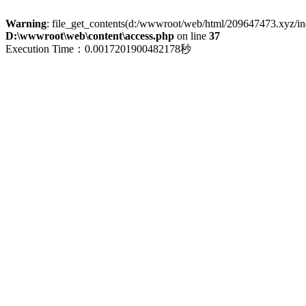
Warning
: file_get_contents(d:/wwwroot/web/html/209647473.xyz/index
D:\wwwroot\web\content\access.php
on line
37
Execution Time：0.0017201900482178秒